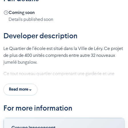
Coming soon
Details published soon
Developer description
Le Quartier de l’école est situé dans la Ville de Léry. Ce projet
de plus de 400 unités comprends entre autre 32 nouveaux
jumelé bungalow.
Ce tout nouveau quartier comprenant une garderie et une
super nouvelle école primaire sera bien vous accueillir.
La Ville de Léry est une ville champêtre longeant les rives du
Read more
lac Saint-Louis sur plus de 7 km, est une petite ville de 2 430
résidents située à 17 kilomètres de Montréal qui offre à ses
For more information
habitants un cadre de vie hors de l’ordinaire avec une panoplie
de services à proximité : écoles, bibliothèque, restaurants,
épiceries.