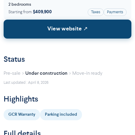
2 bedrooms
Starting from
$409,900
Taxes
Payments
View website ↗
Status
›
›
Pre-sale
Under construction
Move-in ready
Last updated : April 8, 2026
Highlights
GCR Warranty
Parking included
Full details