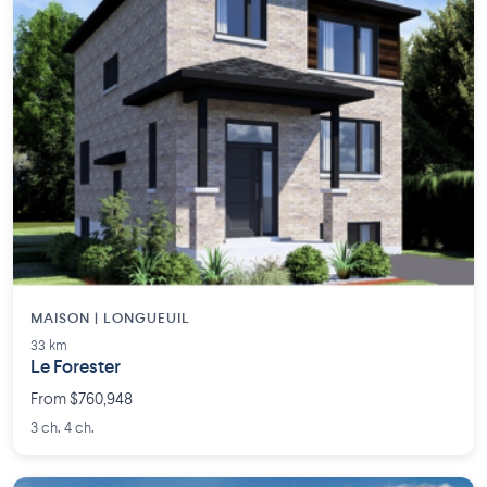
MAISON | LONGUEUIL
33 km
Le Forester
From $760,948
3 ch. 4 ch.