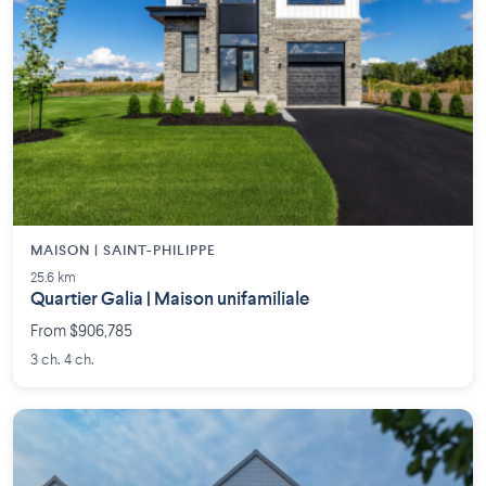
MAISON | SAINT-PHILIPPE
25.6 km
Quartier Galia | Maison unifamiliale
From $906,785
3 ch. 4 ch.